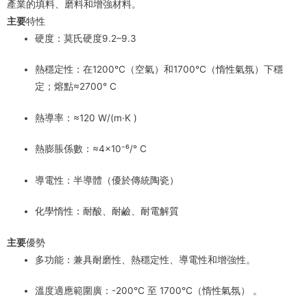
產業的填料、磨料和增強材料
。
主要
特性
硬度：莫氏硬度
9.2–9.3
熱穩定性：在1200°C（空氣）和1700°C（惰性氣氛）下穩
定；熔點≈2700°
C
熱導率：≈120 W/(m·K
)
熱膨脹係數：≈4×10⁻⁶/°
C
導電性：半導體（優於傳統陶瓷
）
化學惰性：耐酸、耐鹼、耐電解質
主要
優勢
多功能：兼具耐磨性、熱穩定性、導電性和增強性
。
溫度適應範圍廣：-200°C 至 1700°C（惰性氣氛）
。