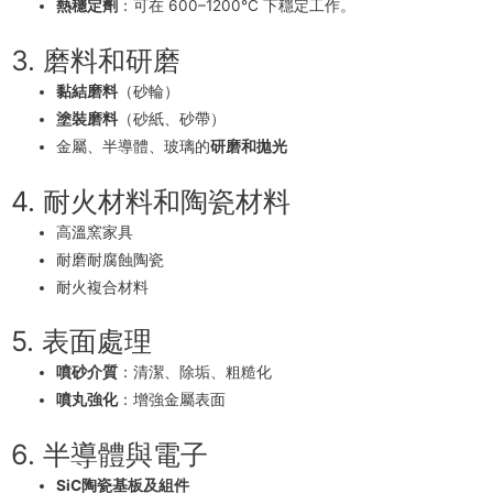
熱穩定劑
：可在 600–1200°C 下穩定工作。
3. 磨料和研磨
黏結磨料
（砂輪）
塗裝磨料
（砂紙、砂帶）
金屬、半導體、玻璃的
研磨和拋光
4. 耐火材料和陶瓷材料
高溫窯家具
耐磨耐腐蝕陶瓷
耐火複合材料
5. 表面處理
噴砂介質
：清潔、除垢、粗糙化
噴丸強化
：增強金屬表面
6. 半導體與電子
SiC陶瓷基板及組件