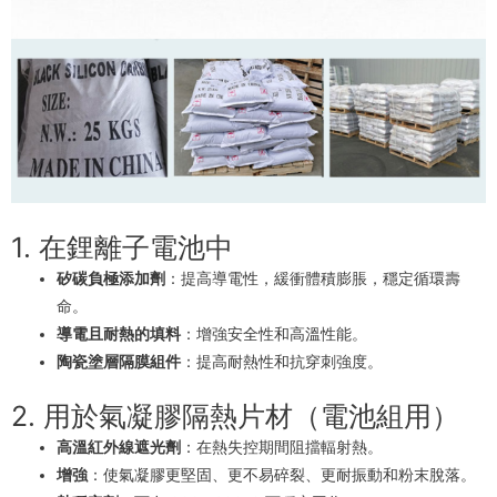
1. 在鋰離子電池中
矽碳負極添加劑
：提高導電性，緩衝體積膨脹，穩定循環壽
命。
導電且耐熱的填料
：增強安全性和高溫性能。
陶瓷塗層隔膜組件
：提高耐熱性和抗穿刺強度。
2. 用於氣凝膠隔熱片材（電池組用）
高溫紅外線遮光劑
：在熱失控期間阻擋輻射熱。
增強
：使氣凝膠更堅固、更不易碎裂、更耐振動和粉末脫落。